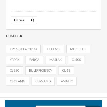
Filtrele
ETIKETLER
C216 (2006-2014)
CL CLASS
MERCEDES
YEDEK
PARÇA
MASLAK
CL500
CL550
BlueEFFİCİENCY
CL 63
CL63 AMG
CL65 AMG
4MATİC