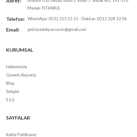
Adres:
Atatürk Oto Sanayi Sitesi 2. Kısım 7. Sokak NO: 192-193
Maslak-İSTANBUL
Telefon:
WhatsApp: 0532 213 15 25 - Dükkan :0212 328 32 96
Email:
geziciyedekparcaoto@gmail.com
KURUMSAL
Hakkımızda
Güvenli Alışveriş
Blog
İletişim
S.S.S.
SAYFALAR
Kalite Politikamız