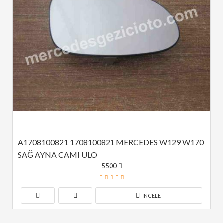
A1708100821 1708100821 MERCEDES W129 W170 
SAĞ AYNA CAMI ULO
5500
İNCELE