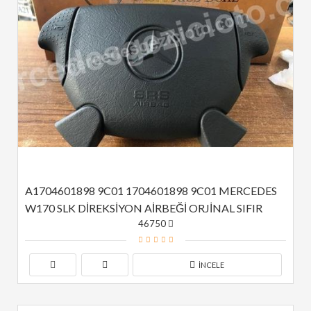
A1704601898 9C01 1704601898 9C01 MERCEDES 
W170 SLK DİREKSİYON AİRBEĞİ ORJİNAL SIFIR
46750
İNCELE