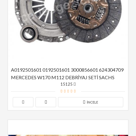
A0192501601 0192501601 3000856601 624304709 
MERCEDES W170 M112 DEBRİYAJ SETİ SACHS
15125
İNCELE