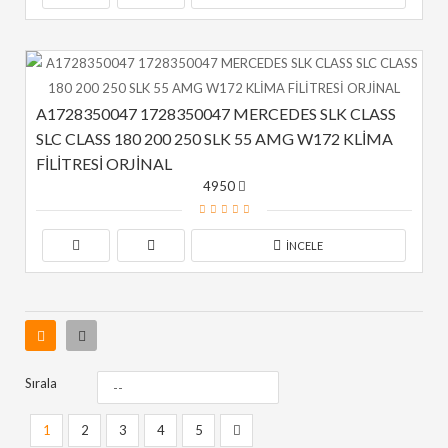
A1728350047 1728350047 MERCEDES SLK CLASS 
SLC CLASS 180 200 250 SLK 55 AMG W172 KLİMA 
FİLİTRESİ ORJİNAL
4950
İNCELE
Sırala
1
2
3
4
5