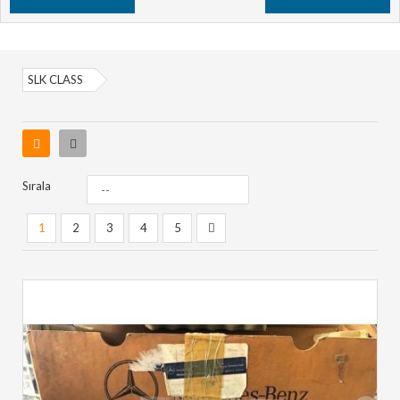
SLK CLASS
Sırala
1
2
3
4
5