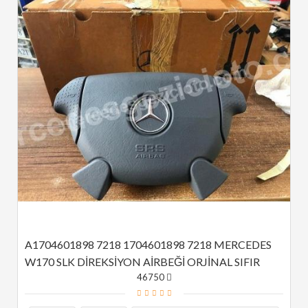
A1704601898 7218 1704601898 7218 MERCEDES 
W170 SLK DİREKSİYON AİRBEĞİ ORJİNAL SIFIR
46750