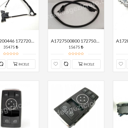
A1727200446 1727200446 MERCEDES W172 SAĞ ÖN CAM MEKANİZMASI MOTORSUZ ORJİNAL
A1727500800 1727500800 A1727500098 1727500098 MERCEDES W172 BAGAJ FİTİLİ ORJİNAL
35475
15675
İNCELE
İNCELE