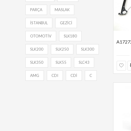
PARÇA
MASLAK
İSTANBUL
GEZİCİ
OTOMOTİV
SLK180
SLK200
SLK250
SLK300
SLK350
SLK55
SLC43
AMG
CDI
CDİ
C