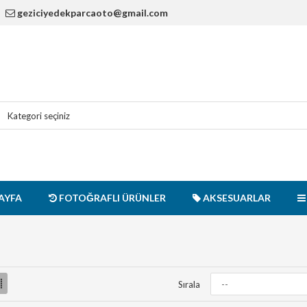
geziciyedekparcaoto@gmail.com
AYFA
FOTOĞRAFLI ÜRÜNLER
AKSESUARLAR
Sırala