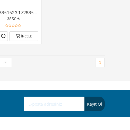
A1728851523 1728851523 MERCEDES W172 TAMPON ALT IZGARASI ORJİNAL
3850
İNCELE
1