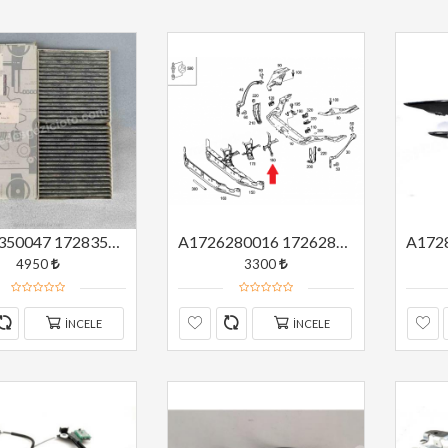
A1728350047 1728350047 MERCEDES SLK CLASS SLC CLASS 180 200 250 SLK 55 AMG W172 KLİMA FİLİTRESİ ORJİNAL
A1726280016 1726280016 W172 DESTEK DEMİRİ ORJİNAL
4950
3300
İNCELE
İNCELE