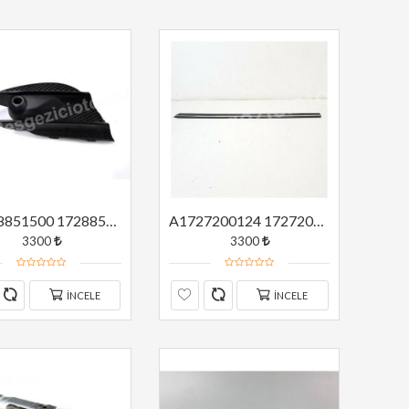
A1728851500 1728851500 MERCEDES W172 SOL SİS IZGARASI ORJİNAL
A1727200124 1727200124 MERCEDES W172 SOL ÖN YAN CAM FİTİLİ DIŞ TARAF ORJİNAL
3300
3300
İNCELE
İNCELE