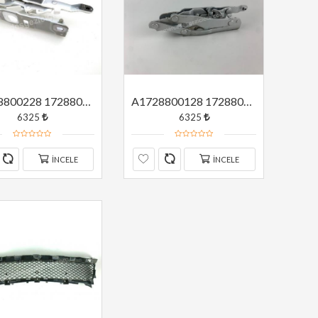
A1728800228 1728800228 MERCEDES W172 SAĞ KAPUT MENTEŞESİ ORJİNAL
A1728800128 1728800128 MERCEDES W172 SOL KAPUT MENTEŞESİ ORJİNAL
6325
6325
İNCELE
İNCELE