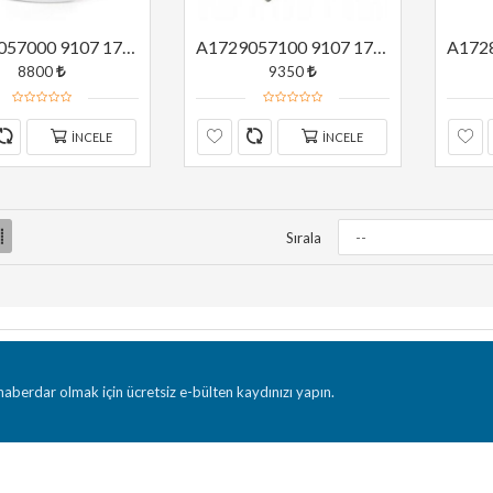
A1729057000 9107 1729057000 9107 MERCEDES W172 W190 W197 SOL ÖN CAM DÜĞMESİ ORJİNAL
A1729057100 9107 1729057100 9107 MERCEDES W172 W190 W197 SOL ÖN CAM DÜĞMESİ ORJİNAL
8800
9350
İNCELE
İNCELE
Sırala
aberdar olmak için ücretsiz e-bülten kaydınızı yapın.