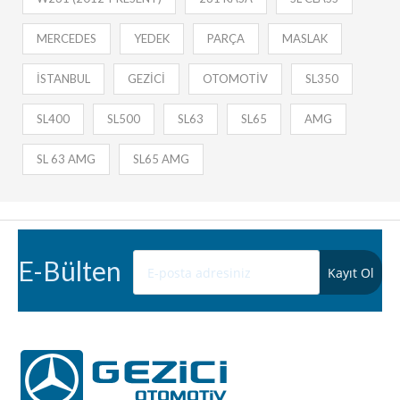
MERCEDES
YEDEK
PARÇA
MASLAK
İSTANBUL
GEZİCİ
OTOMOTİV
SL350
SL400
SL500
SL63
SL65
AMG
SL 63 AMG
SL65 AMG
E-Bülten