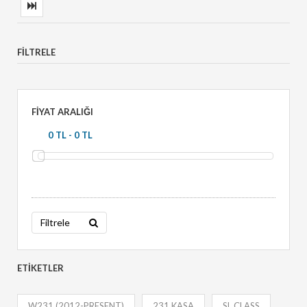
FILTRELE
FIYAT ARALIĞI
Filtrele
ETIKETLER
W231 (2012-PRESENT)
231 KASA
SL CLASS