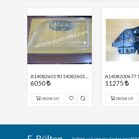
A1408800485 1408800485 MERCEDES W140 PANJUR PETEĞİ TAYVAN
A1408260190 1408260190 MERCEDES W140 SOL FAR CAMI MARELLİ
6050
11275
ÜRÜNE GIT
ÜRÜNE GIT
E-Bülten
İndirim ve kampanyalardan öncelikli h