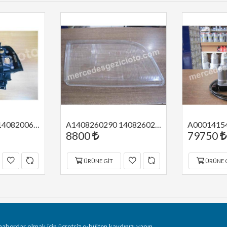
A1408200677 1408200677 MERCEDES W140 SAĞ STOP DUYU ORJİNAL
A1408260290 1408260290 MERCEDES W140 SAĞ FAR CAMI BOSCH
8800
79750
ÜRÜNE GIT
ÜRÜNE 
aberdar olmak için ücretsiz e-bülten kaydınızı yapın.