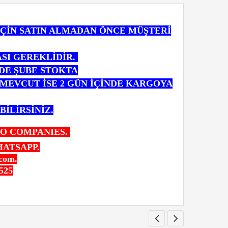
İÇİN SATIN ALMADAN ÖNCE MÜŞTERİ
ASI GEREKLİDİR.
NDE ŞUBE STOKTA
MEVCUT İSE 2 GÜN İÇİNDE KARGOYA
BİLİRSİNİZ.
GO COMPANIES.
HATSAPP.
com.
525