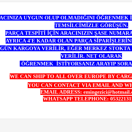
RACINIZA UYGUN OLUP OLMADIĞINI ÖĞRENMEK
TEMSİLCİMİZLE GÖRÜŞÜN.
PARÇA TESPİTİ İÇİN ARACINIZIN ŞASE NUMAR
AYRICA 4'E KADAR OLAN PARÇA SİPARİŞLERİ
 GÜN KARGOYA VERİLİR,
EĞER MERKEZ STOKTA 
VERİLİR. NET OLARAK
ÖĞRENMEK
İSTİYORSANIZ ARAYIP SORA
WE CAN SHIP TO ALL OVER EUROPE BY CAR
YOU CAN CONTACT VIA EMAIL AND W
EMAIL ADRESS: emingezici@hotmail.
WHATSAPP TELEPHONE: 05322131