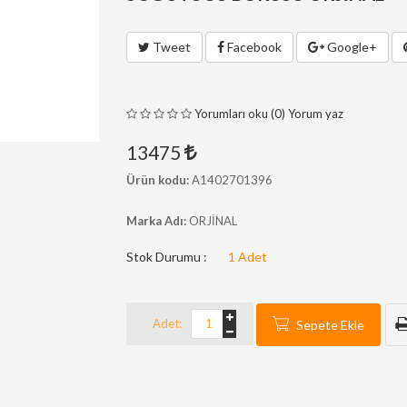
Tweet
Facebook
Google+
Yorumları oku (0)
Yorum yaz
13475
Ürün kodu:
A1402701396
Marka Adı:
ORJİNAL
Stok Durumu :
1
Adet
Adet:
Sepete Ekle