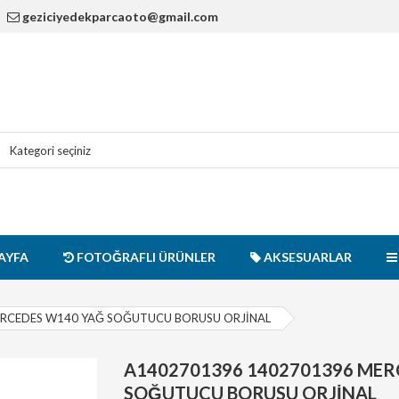
geziciyedekparcaoto@gmail.com
AYFA
FOTOĞRAFLI ÜRÜNLER
AKSESUARLAR
ERCEDES W140 YAĞ SOĞUTUCU BORUSU ORJİNAL
A1402701396 1402701396 MER
SOĞUTUCU BORUSU ORJİNAL