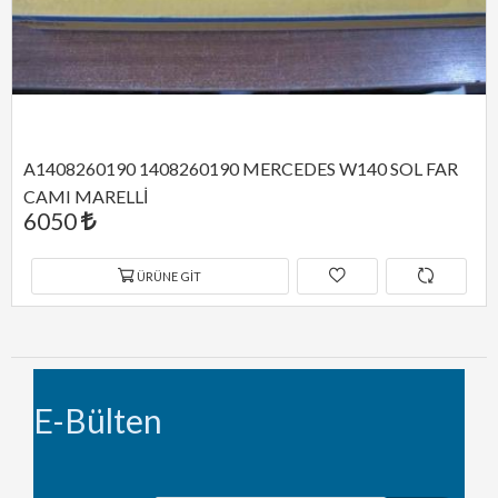
OL FAR 
A1408200677 1408200677 MERCEDES W140
DUYU ORJİNAL
11275
ÜRÜNE GIT
E-Bülten