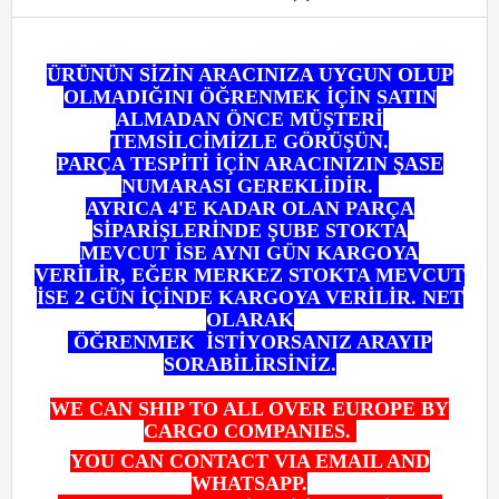
ÜRÜNÜN SİZİN ARACINIZA UYGUN OLUP
OLMADIĞINI ÖĞRENMEK
İÇİN SATIN
ALMADAN ÖNCE MÜŞTERİ
TEMSİLCİMİZLE GÖRÜŞÜN.
PARÇA TESPİTİ İÇİN ARACINIZIN ŞASE
NUMARASI GEREKLİDİR.
AYRICA 4'E KADAR OLAN PARÇA
SİPARİŞLERİNDE ŞUBE STOKTA
MEVCUT İSE AYNI GÜN KARGOYA
VERİLİR,
EĞER MERKEZ STOKTA MEVCUT
İSE 2 GÜN İÇİNDE KARGOYA VERİLİR. NET
OLARAK
ÖĞRENMEK
İSTİYORSANIZ ARAYIP
SORABİLİRSİNİZ.
WE CAN SHIP TO ALL OVER EUROPE BY
CARGO COMPANIES.
YOU CAN CONTACT VIA EMAIL AND
WHATSAPP.