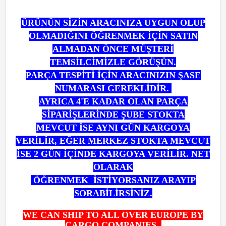
ÜRÜNÜN SİZİN ARACINIZA UYGUN OLUP
OLMADIĞINI ÖĞRENMEK
İÇİN SATIN
ALMADAN ÖNCE MÜŞTERİ
TEMSİLCİMİZLE GÖRÜŞÜN.
PARÇA TESPİTİ İÇİN ARACINIZIN ŞASE
NUMARASI GEREKLİDİR.
AYRICA 4'E KADAR OLAN PARÇA
SİPARİŞLERİNDE ŞUBE STOKTA
MEVCUT İSE AYNI GÜN KARGOYA
VERİLİR,
EĞER MERKEZ STOKTA MEVCUT
İSE 2 GÜN İÇİNDE KARGOYA VERİLİR. NET
OLARAK
ÖĞRENMEK
İSTİYORSANIZ ARAYIP
SORABİLİRSİNİZ.
WE CAN SHIP TO ALL OVER EUROPE BY
CARGO COMPANIES.