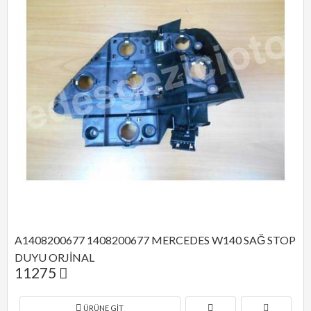
A1408200677 1408200677 MERCEDES W140 SAĞ STOP 
DUYU ORJİNAL
11275
ÜRÜNE GIT