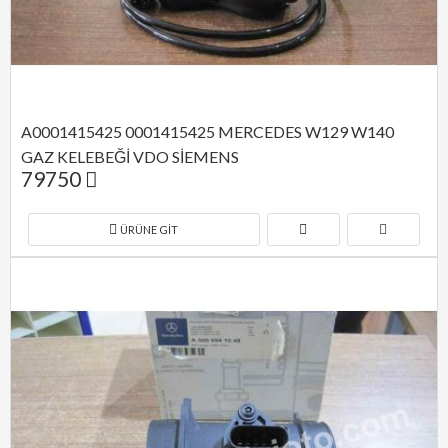
A0001415425 0001415425 MERCEDES W129 W140 
GAZ KELEBEĞİ VDO SİEMENS
79750
ÜRÜNE GIT