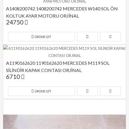
A1408200742 1408200742 MERCEDES W140 SOL ÖN 
KOLTUK AYAR MOTORU ORJİNAL
24750
ÜRÜNE GIT
A1190162620 1190162620 MERCEDES M119 SOL 
SİLİNDİR KAPAK CONTASI ORJİNAL
6710
ÜRÜNE GIT